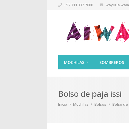
+57 311 332 7600
wayuuaiwaa
MOCHILAS
SOMBREROS
Bolso de paja issi
Inicio
Mochilas
Bolsos
Bolso de 