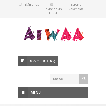
Llámanos
Español
Envíanos un
(Colombia)
Email
0
PRODUCTO(S)
MENÚ