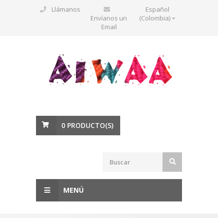
Llámanos
Español
Envíanos un
(Colombia)
Email
0
PRODUCTO(S)
MENÚ