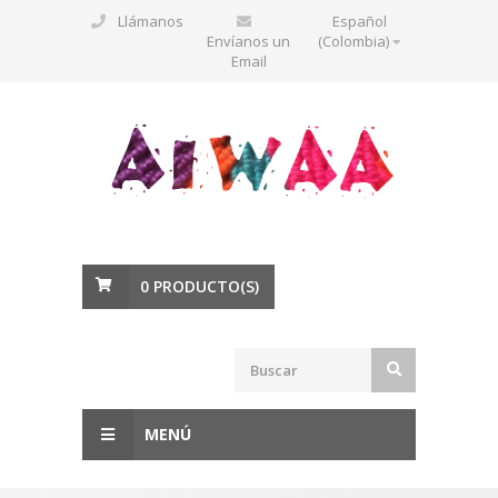
Llámanos
Español
Envíanos un
(Colombia)
Email
0
PRODUCTO(S)
MENÚ