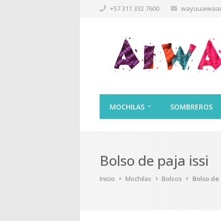
+57 311 332 7600
wayuuaiwaa
MOCHILAS
SOMBREROS
Bolso de paja issi
Inicio
Mochilas
Bolsos
Bolso de 