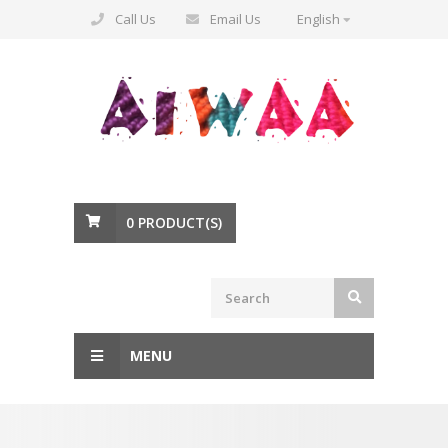
Call Us
Email Us
English
0
PRODUCT(S)
MENU