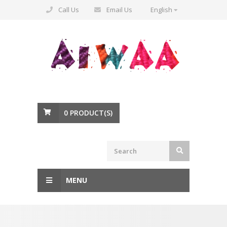
Call Us
Email Us
English
0
PRODUCT(S)
MENU