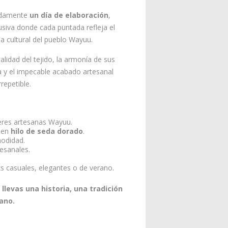
adamente
un día de elaboración
,
usiva donde cada puntada refleja el
ia cultural del pueblo Wayuu.
alidad del tejido, la armonía de sus
ra y el impecable acabado artesanal
repetible.
res artesanas Wayuu.
s en
hilo de seda dorado
.
modidad.
tesanales.
s casuales, elegantes o de verano.
 llevas una historia, una tradición
ano.