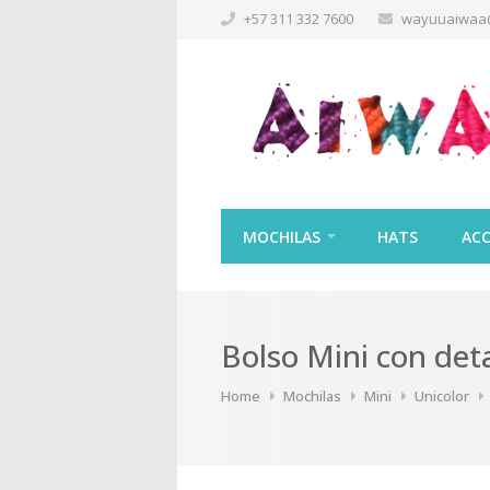
+57 311 332 7600
wayuuaiwaa
MOCHILAS
HATS
ACC
Bolso Mini con det
Home
Mochilas
Mini
Unicolor