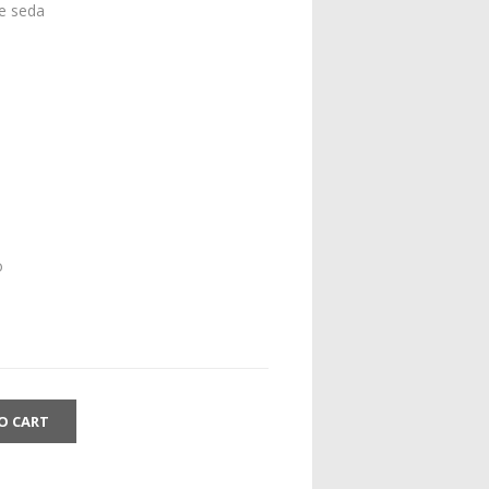
de seda
o