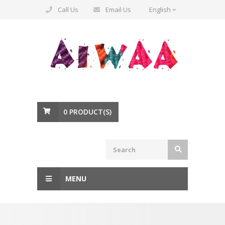
Call Us
Email Us
English
0
PRODUCT(S)
MENU