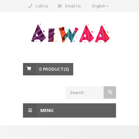
Call Us
Email Us
English
0
PRODUCT(S)
MENU