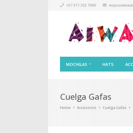
+57 311 332 7600
wayuuaiwaa
MOCHILAS
HATS
ACC
Cuelga Gafas
Home
Accesorios
Cuelga Gafas