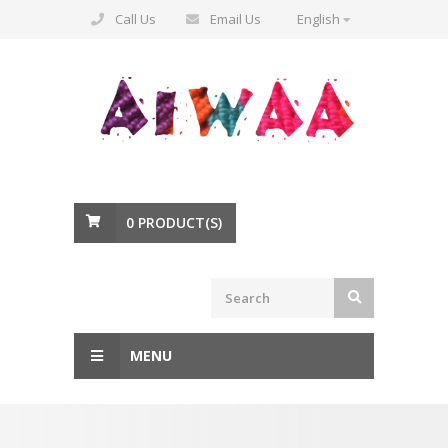
Call Us
Email Us
English
0
PRODUCT(S)
MENU