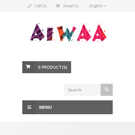
Call Us
Email Us
English
0
PRODUCT(S)
MENU