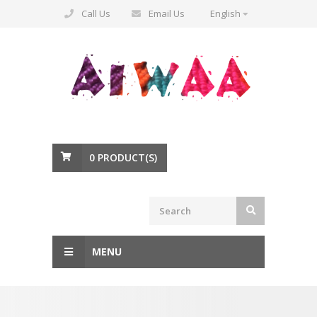
Call Us
Email Us
English
0
PRODUCT(S)
MENU