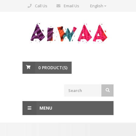
Call Us
Email Us
English
0
PRODUCT(S)
MENU