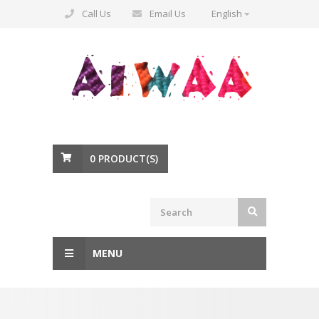
Call Us
Email Us
English
0
PRODUCT(S)
MENU