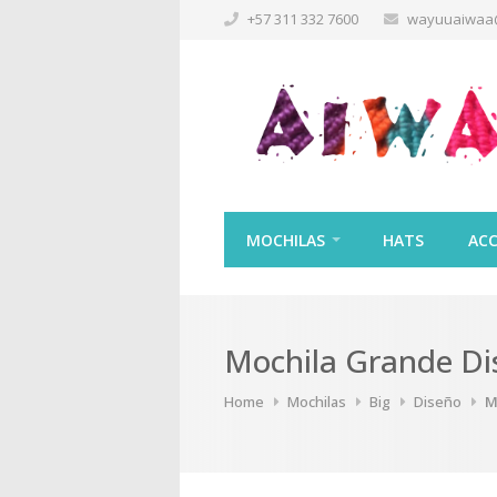
+57 311 332 7600
wayuuaiwaa
MOCHILAS
HATS
ACC
Mochila Grande Di
Home
Mochilas
Big
Diseño
M