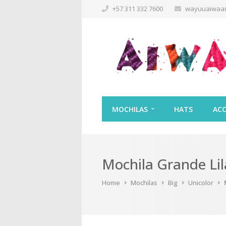
+57 311 332 7600
wayuuaiwaa
MOCHILAS
HATS
ACC
Mochila Grande Lil
Home
Mochilas
Big
Unicolor