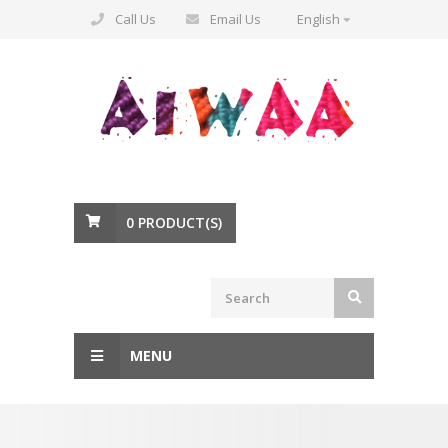
Call Us
Email Us
English
0
PRODUCT(S)
MENU