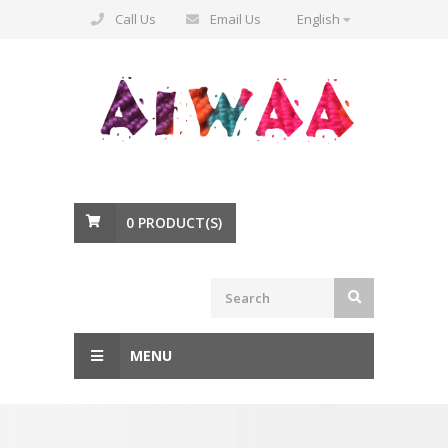
Call Us
Email Us
English
0
PRODUCT(S)
MENU