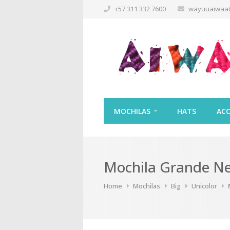
+57 311 332 7600
wayuuaiwaa
MOCHILAS
HATS
ACC
Mochila Grande N
Home
Mochilas
Big
Unicolor