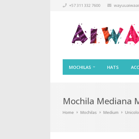
+57 311 332 7600
wayuuaiwaa
MOCHILAS
HATS
ACC
Mochila Mediana 
Home
Mochilas
Medium
Unicolo