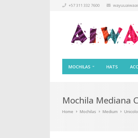
+57 311 332 7600
wayuuaiwaa
MOCHILAS
HATS
ACC
Mochila Mediana 
Home
Mochilas
Medium
Unicolo