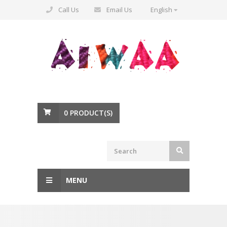
Call Us
Email Us
English
0
PRODUCT(S)
MENU