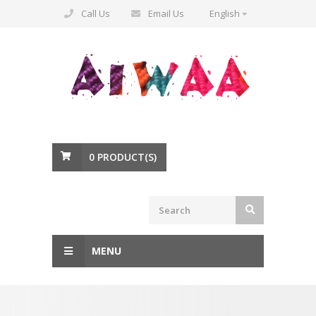
Call Us
Email Us
English
0
PRODUCT(S)
MENU