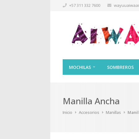
+57 311 332 7600
wayuuaiwaa
MOCHILAS
SOMBREROS
Manilla Ancha
Inicio
Accesorios
Manillas
Manil