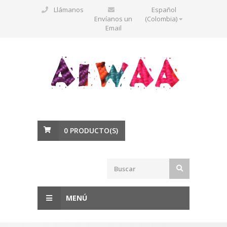
Llámanos
Español
Envíanos un
(Colombia)
Email
0
PRODUCTO(S)
MENÚ