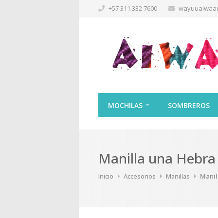
+57 311 332 7600
wayuuaiwaa
MOCHILAS
SOMBREROS
Manilla una Hebra
Inicio
Accesorios
Manillas
Manil