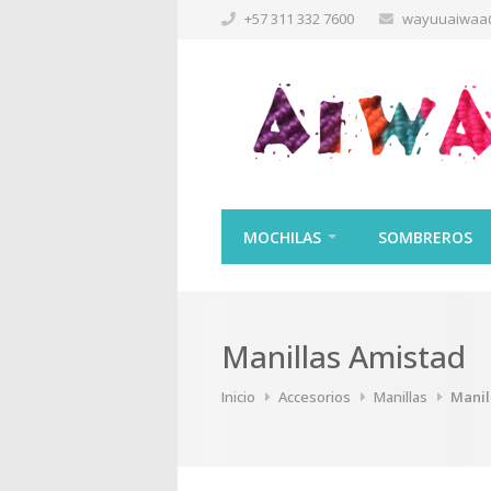
+57 311 332 7600
wayuuaiwaa
MOCHILAS
SOMBREROS
Manillas Amistad
Inicio
Accesorios
Manillas
Manil