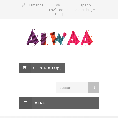
Llámanos
Español
Envíanos un
(Colombia)
Email
0
PRODUCTO(S)
MENÚ