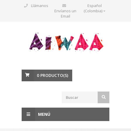
Llámanos
Español
Envíanos un
(Colombia)
Email
0
PRODUCTO(S)
MENÚ