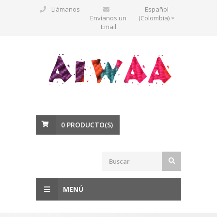
Llámanos
Español
Envíanos un
(Colombia)
Email
0
PRODUCTO(S)
MENÚ