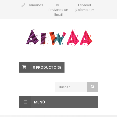
Llámanos
Español
Envíanos un
(Colombia)
Email
0
PRODUCTO(S)
MENÚ