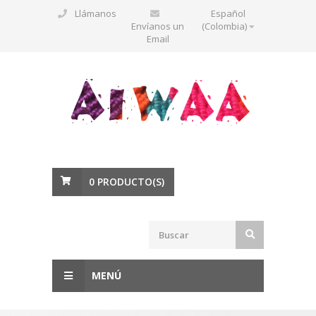
Llámanos
Español
Envíanos un
(Colombia)
Email
0
PRODUCTO(S)
MENÚ