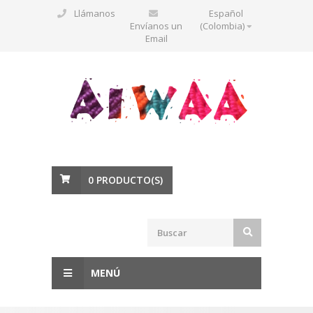
Llámanos
Español
Envíanos un
(Colombia)
Email
0
PRODUCTO(S)
MENÚ